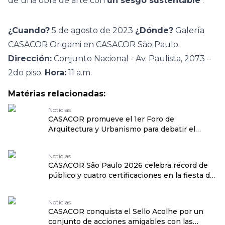
de una obra de arte con
un sesgo sustentable
.
¿Cuando?
5 de agosto de 2023
¿Dónde?
Galería
CASACOR Origami en CASACOR São Paulo.
Dirección:
Conjunto Nacional - Av. Paulista, 2073 –
2do piso.
Hora:
11 a.m.
Matérias relacionadas:
Notícias
CASACOR promueve el 1er Foro de
Arquitectura y Urbanismo para debatir el
futuro de São Paulo traduzido por:
OPENROUTER
Notícias
CASACOR São Paulo 2026 celebra récord de
público y cuatro certificaciones en la fiesta de
clausura traduzido por: OPENROUTER
Notícias
CASACOR conquista el Sello Acolhe por un
conjunto de acciones amigables con las