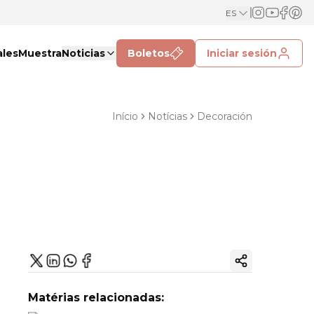
ES
ales
Muestra
Noticias
Boletos
Iniciar sesión
Início
Notícias
Decoración
Copiar enlac
Matérias relacionadas: