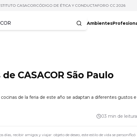
NSTITUTO CASACOR
CÓDIGO DE ÉTICA Y CONDUCTA
FORO CC 2026
Ambientes
Profesion
acteres
es de CASACOR São Paulo
 cocinas de la feria de este año se adaptan a diferentes gustos e
03 min de leitura
días, recibir amigos y viajar: objeto de deseo, este estilo de vida se personificó