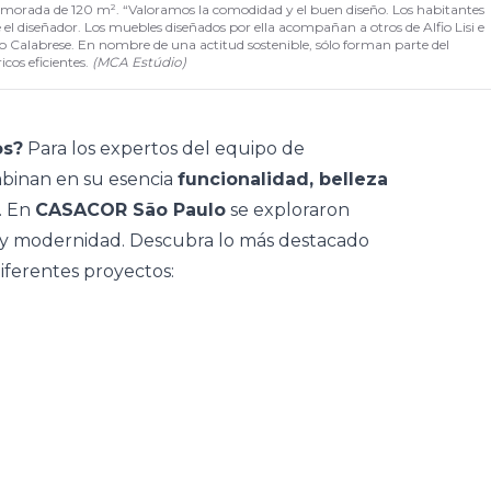
a morada de 120 m². “Valoramos la comodidad y el buen diseño. Los habitantes
 el diseñador. Los muebles diseñados por ella acompañan a otros de Alfio Lisi e
zo Calabrese. En nombre de una actitud sostenible, sólo forman parte del
cos eficientes.
(
MCA Estúdio
)
os?
Para los expertos del equipo de
mbinan en su esencia
funcionalidad, belleza
. En
CASACOR São Paulo
se exploraron
ión y modernidad. Descubra lo más destacado
diferentes proyectos: