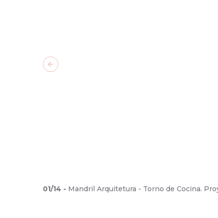
Previous slide
01
/
14
-
Mandril Arquitetura - Torno de Cocina. P