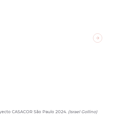
Next slide
royecto CASACOR São Paulo 2024.
(
Israel Gollino
)
02
/
14
-
Na
(
Carolina 