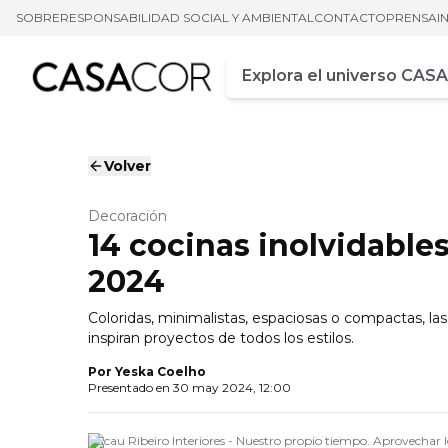
SOBRE
RESPONSABILIDAD SOCIAL Y AMBIENTAL
CONTACTO
PRENSA
I
Campo de busca
Ingrese al menos tres car
Volver
Decoración
14 cocinas inolvidabl
2024
Coloridas, minimalistas, espaciosas o compactas, las
inspiran proyectos de todos los estilos.
Por
Yeska Coelho
Presentado en
30 may 2024, 12:00
Cacau Ribeiro Interiores - Nuestro propio tiempo. Aprovechar los 