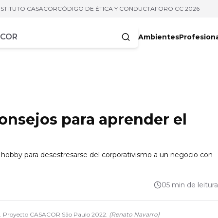
NSTITUTO CASACOR
CÓDIGO DE ÉTICA Y CONDUCTA
FORO CC 2026
Ambientes
Profesion
acteres
onsejos para aprender el
 hobby para desestresarse del corporativismo a un negocio con
05 min de leitura
d. Proyecto CASACOR São Paulo 2022.
(
Renato Navarro
)