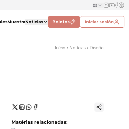
ES
ales
Muestra
Noticias
Boletos
Iniciar sesión
Início
Notícias
Diseño
Copiar enlac
Matérias relacionadas: