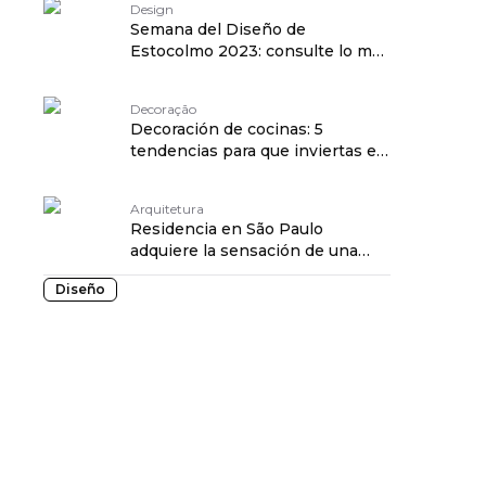
Design
Semana del Diseño de
Estocolmo 2023: consulte lo más
destacado de la edición
Decoração
Decoración de cocinas: 5
tendencias para que inviertas en
la tuya
Arquitetura
Residencia en São Paulo
adquiere la sensación de una
casa de campo
Diseño