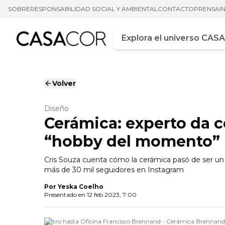
SOBRE
RESPONSABILIDAD SOCIAL Y AMBIENTAL
CONTACTO
PRENSA
I
Campo de busca
Ingrese al menos tres car
Volver
Diseño
Cerámica: experto da c
“hobby del momento”
Cris Souza cuenta cómo la cerámica pasó de ser un
más de 30 mil seguidores en Instagram
Por
Yeska Coelho
Presentado en
12 feb 2023, 7:00
Metro hasta Oficina Francisco Brennand - Cerâmica Brennan