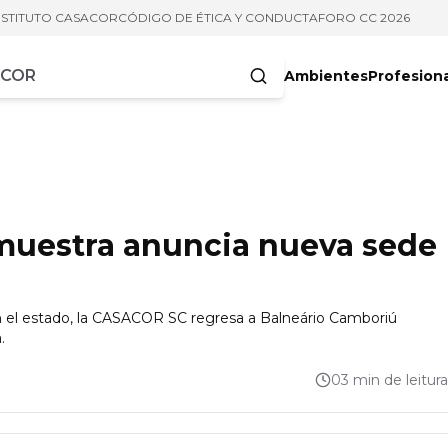
NSTITUTO CASACOR
CÓDIGO DE ÉTICA Y CONDUCTA
FORO CC 2026
Ambientes
Profesion
acteres
muestra anuncia nueva sede
en el estado, la CASACOR SC regresa a Balneário Camboriú
.
03 min de leitura