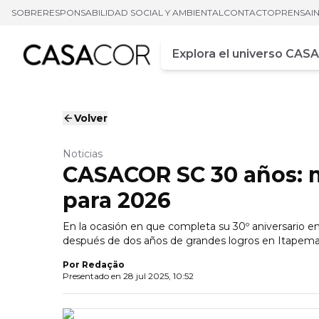
SOBRE
RESPONSABILIDAD SOCIAL Y AMBIENTAL
CONTACTO
PRENSA
I
Campo de busca
Ingrese al menos tres car
Volver
Noticias
CASACOR SC 30 años: 
para 2026
En la ocasión en que completa su 30º aniversario 
después de dos años de grandes logros en Itapema
Por
Redação
Presentado en
28 jul 2025, 10:52