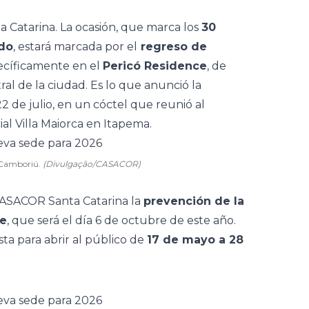
 Catarina. La ocasión, que marca los
30
ado
, estará marcada por el
regreso de
ecíficamente en el
Pericó Residence
, de
al de la ciudad. Es lo que anunció la
 de julio, en un cóctel que reunió al
ial Villa Maiorca en Itapema.
 Camboriú.
(Divulgação/CASACOR)
CASACOR Santa Catarina la
prevención de la
ce
, que será el día 6 de octubre de este año.
ta para abrir al público de
17 de mayo a 28