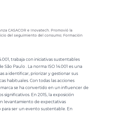
anza CASACOR e Inovatech. Promovió la
02
/
08
-
CA
Inicio del seguimiento del consumo; Formación
de medio a
alfombra d
(
Divulgaçã
4.001, trabaja con iniciativas sustentables
de São Paulo
.
La norma ISO 14.001 es una
a identificar, priorizar y gestionar sus
as habituales. Con todas las acciones
a marca se ha convertido en un influencer de
 significativos.
En 2015, la exposición
 un levantamiento de expectativas
o para ser un evento sustentable. En