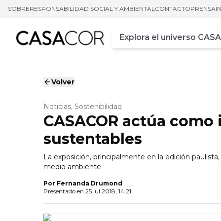
SOBRE
RESPONSABILIDAD SOCIAL Y AMBIENTAL
CONTACTO
PRENSA
I
Campo de busca
Ingrese al menos tres car
Volver
Noticias, Sostenibilidad
CASACOR actúa como in
sustentables
La exposición, principalmente en la edición paulista, 
medio ambiente
Por
Fernanda Drumond
Presentado en
25 jul 2018, 14:21