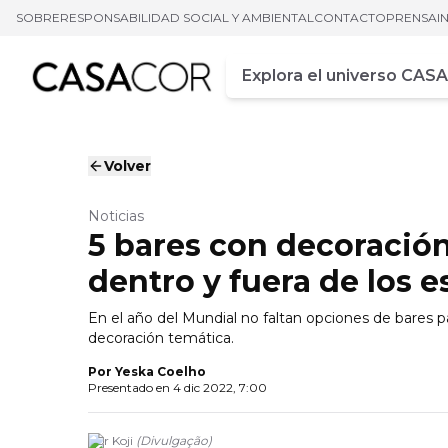
SOBRE
RESPONSABILIDAD SOCIAL Y AMBIENTAL
CONTACTO
PRENSA
I
Campo de busca
Ingrese al menos tres car
Volver
Noticias
5 bares con decoración
dentro y fuera de los e
En el año del Mundial no faltan opciones de bares p
decoración temática.
Por
Yeska Coelho
Presentado en
4 dic 2022, 7:00
Por Koji
(
Divulgação
)