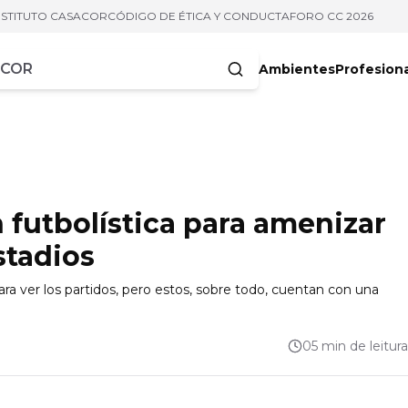
NSTITUTO CASACOR
CÓDIGO DE ÉTICA Y CONDUCTA
FORO CC 2026
Ambientes
Profesion
acteres
 futbolística para amenizar
stadios
ara ver los partidos, pero estos, sobre todo, cuentan con una
05 min de leitura