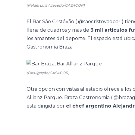
(Rafael Luis Azevedo/CASACOR)
El Bar São Cristóvão (
@saocristovaobar
) tien
llena de cuadros y más de
3 mil artículos fu
los amantes del deporte. El espacio está ubi
Gastronomía Braza
(Divulgação/CASACOR)
Otra opción con vistas al estadio ofrece a lo
Allianz Parque. Braza Gastronomia (
@brazag
está dirigida por
el chef argentino Alejand