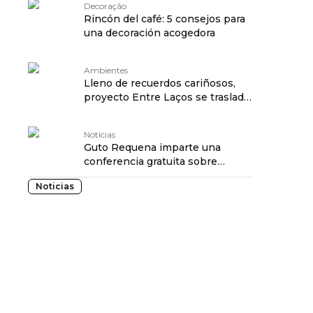
Decoração
Rincón del café: 5 consejos para
una decoración acogedora
Ambientes
Lleno de recuerdos cariñosos,
proyecto Entre Laços se traslada
a CASACOR
Notícias
Guto Requena imparte una
conferencia gratuita sobre
Arquitectura del Futuro en el
Noticias
CCBB RJ