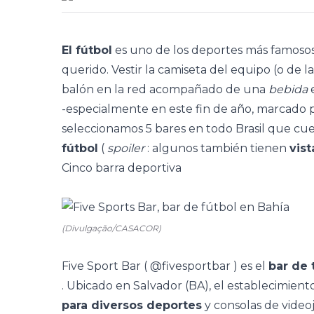
El fútbol
es uno de los deportes más famosos 
querido. Vestir la camiseta del equipo (o de l
balón en la red acompañado de una
bebida
e
-especialmente en este fin de año, marcado 
seleccionamos 5 bares en todo Brasil que c
fútbol
(
spoiler
: algunos también tienen
vist
Cinco barra deportiva
(Divulgação/CASACOR)
Five Sport Bar (
@fivesportbar
) es el
bar de 
. Ubicado en Salvador (BA), el establecimien
para diversos deportes
y consolas de videoj