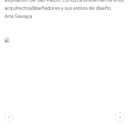
exposición de São Paulo. Conozca brevemente a los
arquitectos/diseñadores y sus estilos de diseño:
Ana Sawaya
Previous slide
Next