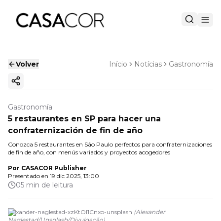
Volver
Início
Notícias
Gastronomía
Copiar enlace
Gastronomía
5 restaurantes en SP para hacer una
confraternización de fin de año
Conozca 5 restaurantes en São Paulo perfectos para confraternizaciones
de fin de año, con menús variados y proyectos acogedores
Por
CASACOR Publisher
Presentado en
19 dic 2025, 13:00
05 min de leitura
alexander-naglestad-xzKtOI1Cnxo-unsplash
(
Alexander
Naglestad/Unsplash
/
Divulgação
)