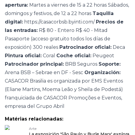
apertura:
Martes a viernes de 15 a 22 horas
Sábados,
domingos y festivos, de 12 a 22 horas
Taquilla
digital:
https://casacorbsb.byinti.com/
Precios de
las entradas:
R$ 80 - Entero
R$ 40 - Mitad
Pasaporte (acceso gratuito todos los días de
exposición)
300 reales
Patrocinador oficial:
Deca
Pintura oficial:
Coral
Coche oficial:
Peugeot
Patrocinador principal:
BRB Seguros
Soporte:
Arena BSB – Sebrae en DF - Sesc
Organización:
CASACOR Brasilia
es organizada por EMS Eventos
(Eliane Martins, Moema Leão y Sheila de Podestá)
franquiciada de CASACOR Promoções e Eventos,
empresa del Grupo Abril
Matérias relacionadas:
Arte
La exposición 'São Paulo y Burle Marx' explora