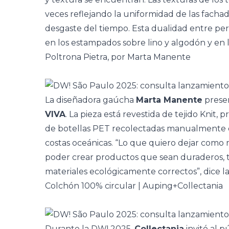
veces reflejando la uniformidad de las facha
desgaste del tiempo. Esta dualidad entre p
en los estampados sobre lino y algodón y en 
Poltrona Pietra, por Marta Manente
La diseñadora gaúcha
Marta Manente
presen
VIVA
. La pieza está revestida de tejido Knit,
de
botellas PET
recolectadas manualmente e
costas oceánicas. “Lo que quiero dejar como 
poder crear productos que sean duraderos, 
materiales ecológicamente correctos”, dice la
Colchón 100% circular | Auping+Collectania
Durante la DW! 2025,
Collectania
invitó al p