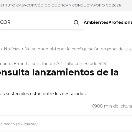
NSTITUTO CASACOR
CÓDIGO DE ÉTICA Y CONDUCTA
FORO CC 2026
Ambientes
Profesion
acteres
Notícias
No se pudo obtener la configuración regional del usua
rio: [Error: La solicitud de API falló con estado 423]
nsulta lanzamientos de la
mas sostenibles están entre los destacados
08 min de leitura
el diseño
(
divulgação
)