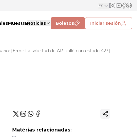
ES
ales
Muestra
Noticias
Boletos
Iniciar sesión
rio: [Error: La solicitud de API falló con estado 423]
Copiar enlac
Matérias relacionadas: