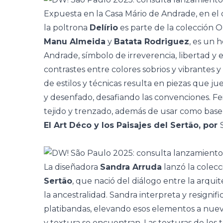
Expuesta en la Casa Mário de Andrade, en el 
la poltrona
Delírio
es parte de la colección O
Manu Almeida
y
Batata Rodriguez
, es un 
Andrade,
símbolo de irreverencia, libertad y 
contrastes entre colores sobrios y vibrantes y
de estilos y técnicas resulta en piezas que j
y desenfado,
desafiando las convenciones. F
e
tejido y trenzado, además de usar
como base 
El Art Déco y los Paisajes del Sertão, por
La diseñadora
Sandra Arruda
lanzó la colecc
Sertão
, que
nació del diálogo entre la arqui
la ancestralidad. Sandra interpreta y resignifi
platibandas, elevando esos elementos a nuevas
y textura se encuentran. Las texturas de los te