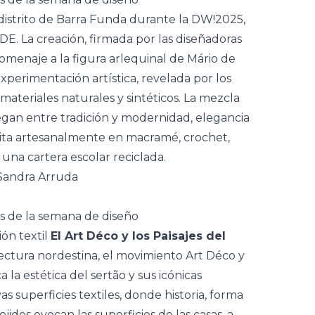
distrito de Barra Funda durante la DW!2025,
DE. La creación, firmada por las diseñadoras
homenaje a la figura arlequinal de Mário de
experimentación artística, revelada por los
materiales naturales
y
sintéticos. La mezcla
uegan entre
tradición y modernidad, elegancia
ita artesanalmente en
macramé
,
crochet
,
una cartera escolar reciclada.
Sandra Arruda
ión textil
El Art Déco y los Paisajes del
tectura nordestina, el movimiento
Art Déco
y
ca la estética del
sertão
y sus icónicas
 superficies textiles, donde historia, forma
jidos evocan las superficies de las casas, a