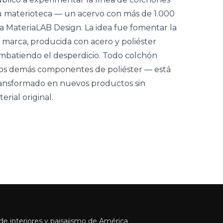
u materioteca — un acervo con más de 1.000
ia MateriaLAB Design.
La idea fue fomentar la
 marca, producida con acero y poliéster
combatiendo el desperdicio. Todo colchón
los demás componentes de poliéster — está
ransformado en nuevos productos sin
rial original.
e interiores y paisajismo de América