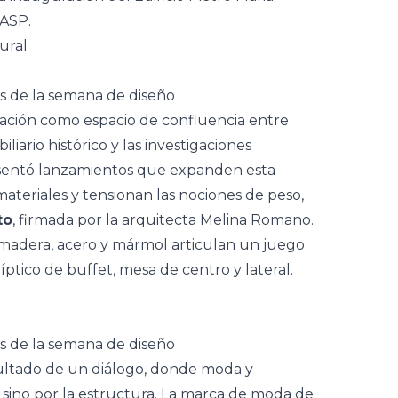
MASP
.
ural
ación como espacio de confluencia entre
iario histórico y las investigaciones
sentó lanzamientos que expanden esta
materiales y tensionan las nociones de peso,
to
, firmada por la arquitecta
Melina Romano
.
madera
, acero y
mármol
articulan un juego
íptico de buffet,
mesa de centro
y lateral.
ultado de un diálogo, donde
moda
y
, sino por la estructura. La marca de moda de