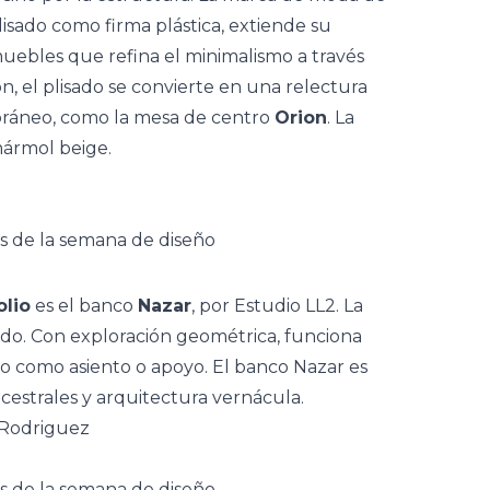
lisado como firma plástica, extiende su
 muebles que refina el
minimalismo
a través
n, el plisado se convierte en una relectura
oráneo, como la mesa de centro
Orion
. La
mármol beige.
olio
es el banco
Nazar
, por Estudio LL2. La
tido. Con exploración geométrica, funciona
do como asiento o apoyo. El banco Nazar es
cestrales y
arquitectura vernácula
.
 Rodriguez