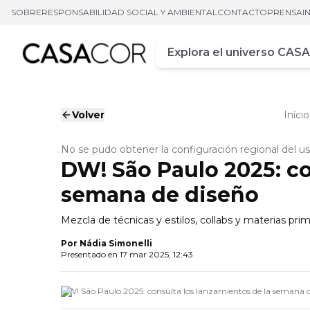
SOBRE
RESPONSABILIDAD SOCIAL Y AMBIENTAL
CONTACTO
PRENSA
I
Campo de busca
Ingrese al menos tres car
Volver
Início
No se pudo obtener la configuración regional del usua
DW! São Paulo 2025: co
semana de diseño
Mezcla de técnicas y estilos, collabs y materias pri
Por
Nádia Simonelli
Presentado en
17 mar 2025, 12:43
DW! São Paulo 2025: consulta los lanzamientos de la semana d