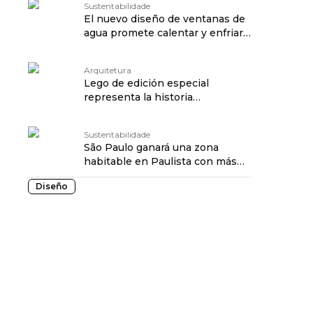
Sustentabilidade
El nuevo diseño de ventanas de
agua promete calentar y enfriar
edificios
Arquitetura
Lego de edición especial
representa la historia
arquitectónica de Brooklyn
Sustentabilidade
São Paulo ganará una zona
habitable en Paulista con más
de 400 árboles
Diseño