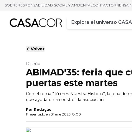
SOBRE
RESPONSABILIDAD SOCIAL Y AMBIENTAL
CONTACTO
PRENSA
I
Campo de busca
Ingrese al menos tres car
Volver
Diseño
ABIMAD'35: feria que 
puertas este martes
Con el tema “Tú eres Nuestra Historia”, la feria d
que ayudaron a construir la asociación
Por
Redação
Presentado en
31 ene 2023, 8:00