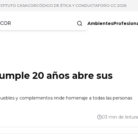
NSTITUTO CASACOR
CÓDIGO DE ÉTICA Y CONDUCTA
FORO CC 2026
Ambientes
Profesion
acteres
cumple 20 años abre sus
e muebles y complementos rinde homenaje a todas las personas
03 min de leitura