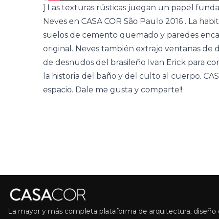
] Las texturas rústicas juegan un papel fun
Neves en
CASA COR São Paulo 2016
. La habi
suelos de cemento quemado y paredes encal
original. Neves también extrajo ventanas de d
de desnudos del brasileño Ivan Erick para c
la historia del baño y del culto al cuerpo.
CAS
espacio. Dale me gusta y comparte!!
La mayor y más completa plataforma de arquitectura, diseño d