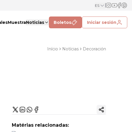
ES
ales
Muestra
Noticias
Boletos
Iniciar sesión
Início
Notícias
Decoración
Copiar enlac
Matérias relacionadas: