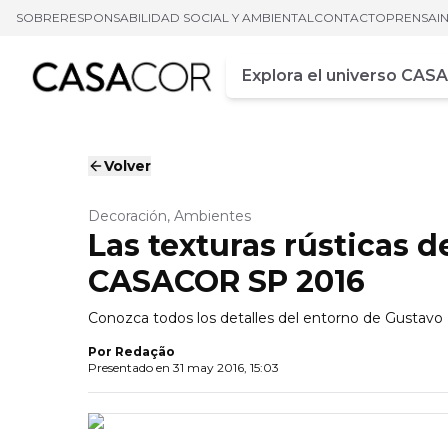
SOBRE
RESPONSABILIDAD SOCIAL Y AMBIENTAL
CONTACTO
PRENSA
I
Campo de busca
Ingrese al menos tres car
Volver
Decoración, Ambientes
Las texturas rústicas 
CASACOR SP 2016
Conozca todos los detalles del entorno de Gustav
Por
Redação
Presentado en
31 may 2016, 15:03