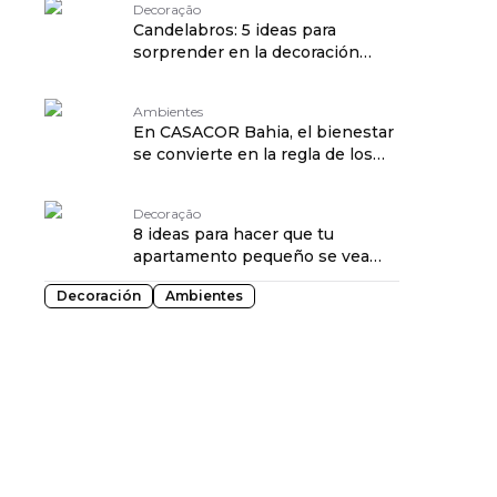
Decoração
Candelabros: 5 ideas para
sorprender en la decoración
traduzido por: OPENROUTER
Ambientes
En CASACOR Bahia, el bienestar
se convierte en la regla de los
proyectos traduzido por:
OPENROUTER
Decoração
8 ideas para hacer que tu
apartamento pequeño se vea
más grande traduzido por:
Decoración
Ambientes
OPENROUTER