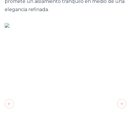
promete un aislamiento tranquilo en medio de una
elegancia refinada.
Previous slide
Next