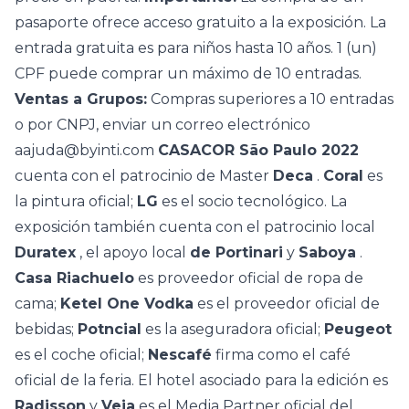
pasaporte ofrece acceso gratuito a la exposición. La
entrada gratuita es para niños hasta 10 años. 1 (un)
CPF puede comprar un máximo de 10 entradas.
Ventas a Grupos:
Compras superiores a 10 entradas
o por CNPJ, enviar un correo electrónico
aajuda@byinti.com
CASACOR São Paulo 2022
cuenta con el patrocinio de Master
Deca
.
Coral
es
la pintura oficial;
LG
es el socio tecnológico. La
exposición también cuenta con el patrocinio local
Duratex
, el apoyo local
de Portinari
y
Saboya
.
Casa Riachuelo
es proveedor oficial de ropa de
cama;
Ketel One Vodka
es el proveedor oficial de
bebidas;
Potncial
es la aseguradora oficial;
Peugeot
es el coche oficial;
Nescafé
firma como el café
oficial de la feria. El hotel asociado para la edición es
Radisson
y
Veja
es el Media Partner oficial del