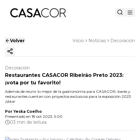
Volver
Início
Notícias
Decoración
Copiar enlace
Decoración
Restaurantes CASACOR Ribeirão Preto 2023:
¡vota por tu favorito!
Además de reunir lo mejor de la gastronomía para CASACOR, bares y
restaurantes cuentan con proyectos exclusivos para la exposición 2023
¡Vota!
Por
Yeska Coelho
Presentado en
18 oct 2023, 5:00
03 min de leitura
Marcela Tiraboschi y Rui Salvino - Café Batu By Cookies Delivery.