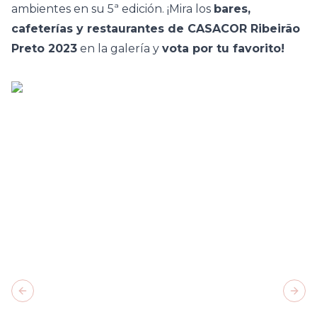
ambientes
en su 5ª edición. ¡Mira los
bares,
cafeterías y restaurantes de CASACOR Ribeirão
Preto 2023
en la galería y
vota por tu favorito!
Previous slide
Next