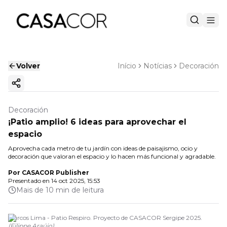
Volver
Início
Notícias
Decoración
Copiar enlace
Decoración
¡Patio amplio! 6 ideas para aprovechar el
espacio
Aprovecha cada metro de tu jardín con ideas de paisajismo, ocio y
decoración que valoran el espacio y lo hacen más funcional y agradable.
Por
CASACOR Publisher
Presentado en
14 oct 2025, 15:53
Mais de 10 min de leitura
Marcos Lima - Patio Respiro. Proyecto de CASACOR Sergipe 2025.
(
Filippe Araújo
)