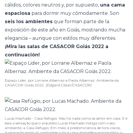
cálidos, colores neutros y, por supuesto,
una cama
espaciosa
para dormir muy cómodamente. Son
seis los ambientes
que forman parte de la
exposición de este año en Goiás, mostrando mucha
elegancia – aunque con estilos muy diferentes.
¡Mira las salas de CASACOR Goiás 2022 a
continuación!
Espaço Lider, por Lorrane Albernaz e Paola Albernaz. Ambiente da
CASACOR Goiás 2022.
(Edgard César/CASACOR)
Lucas Machado - Casa Refúgio. Não há nada como se sentir em casa. E é
essa a sensação que o arquiteto Lucas Machado instiga com o seu
ambiente, a Casa Refúgio. Em meio à predominância de tons claros,
iluminação pontual, contrastes sutis e uma atmosfera minimalista, o