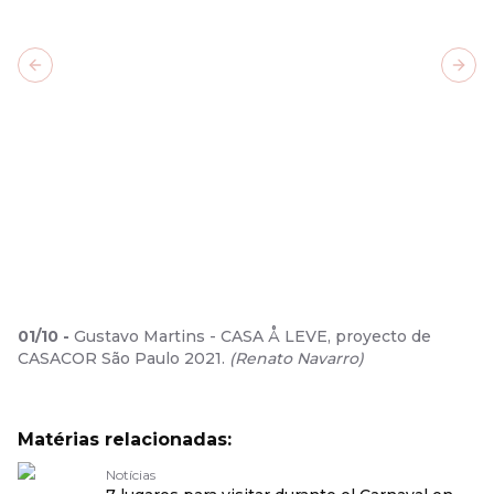
Previous slide
Next
01
/
10
-
Gustavo Martins - CASA Å LEVE, proyecto de
CASACOR São Paulo 2021.
(
Renato Navarro
)
Matérias relacionadas:
Notícias