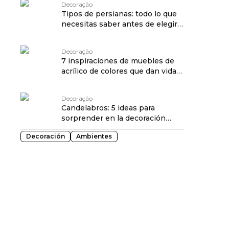
Decoração
Tipos de persianas: todo lo que
necesitas saber antes de elegir
la tuya traduzido por:
OPENROUTER
Decoração
7 inspiraciones de muebles de
acrílico de colores que dan vida
al "vintage funky" traduzido por:
OPENROUTER
Decoração
Candelabros: 5 ideas para
sorprender en la decoración
traduzido por: OPENROUTER
Decoración
Ambientes