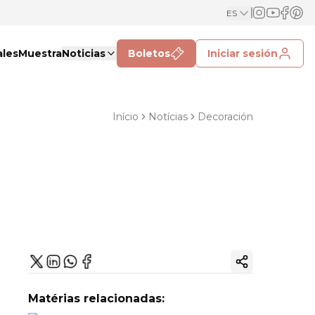
ES
ales
Muestra
Noticias
Boletos
Iniciar sesión
Início
Notícias
Decoración
Copiar enlac
Matérias relacionadas: