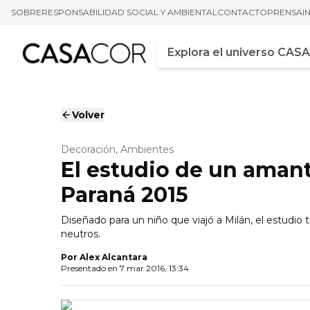
SOBRE
RESPONSABILIDAD SOCIAL Y AMBIENTAL
CONTACTO
PRENSA
I
Campo de busca
Ingrese al menos tres car
Volver
Decoración, Ambientes
El estudio de un amant
Paraná 2015
Diseñado para un niño que viajó a Milán, el estudi
neutros.
Por
Alex Alcantara
Presentado en
7 mar 2016, 13:34