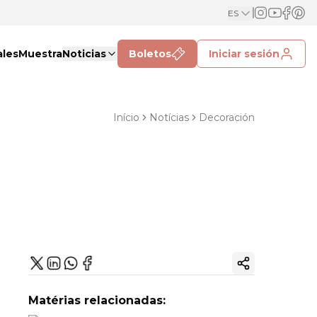
ES
ales
Muestra
Noticias
Boletos
Iniciar sesión
Início
Notícias
Decoración
Copiar enlac
Matérias relacionadas: