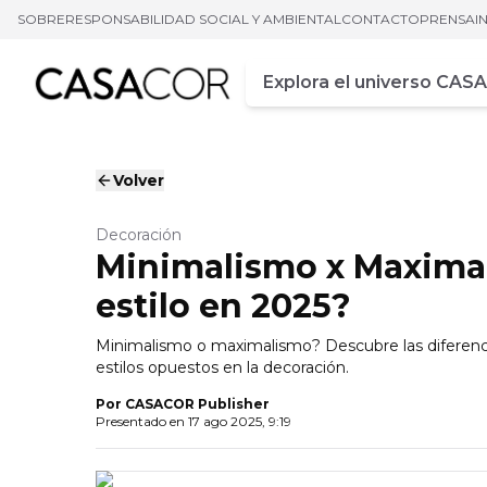
SOBRE
RESPONSABILIDAD SOCIAL Y AMBIENTAL
CONTACTO
PRENSA
I
Campo de busca
Ingrese al menos tres car
Volver
Decoración
Minimalismo x Maximal
estilo en 2025?
Minimalismo o maximalismo? Descubre las diferencia
estilos opuestos en la decoración.
Por
CASACOR Publisher
Presentado en
17 ago 2025, 9:19