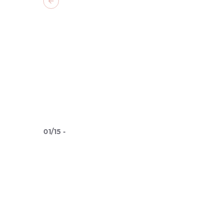
Previous slide
01
/
15
-