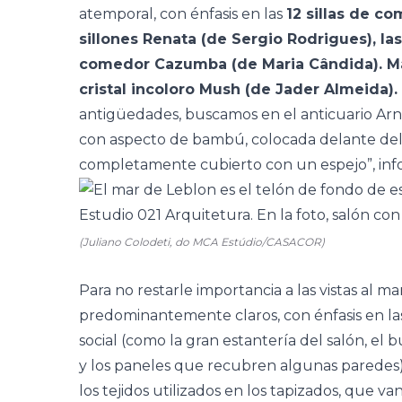
atemporal, con énfasis en las
12 sillas de c
sillones Renata (de Sergio Rodrigues), l
comedor Cazumba (de Maria Cândida). Ma
cristal incoloro Mush (de Jader Almeida).
antigüedades, buscamos en el anticuario 
con aspecto de bambú, colocada delante del 
completamente cubierto con un espejo”, inf
(Juliano Colodeti, do MCA Estúdio/CASACOR)
Para no restarle importancia a las vistas al ma
predominantemente claros, con énfasis en las
social (como la gran estantería del salón, el 
y los paneles que recubren algunas paredes)
los tejidos utilizados en los tapizados, que v