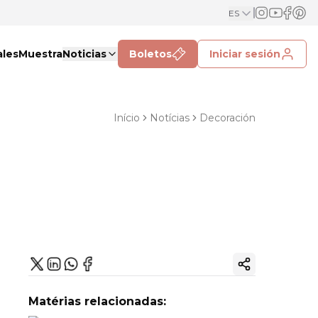
ES
ales
Muestra
Noticias
Boletos
Iniciar sesión
Início
Notícias
Decoración
Copiar enlac
Matérias relacionadas: