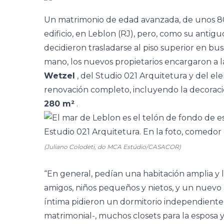
Un matrimonio de edad avanzada, de unos 80 a
edificio, en Leblon (RJ), pero, como su antigu
decidieron trasladarse al piso superior en bus
mano, los nuevos propietarios encargaron a l
Wetzel
, del
Studio 021 Arquitetura
y del el
renovación completo, incluyendo la decoració
280 m²
.
(Juliano Colodeti, do MCA Estúdio/CASACOR)
“En general, pedían una
habitación
amplia y 
amigos, niños pequeños y nietos, y un nuevo 
íntima pidieron un
dormitorio
independiente 
matrimonial-, muchos closets para la esposa y