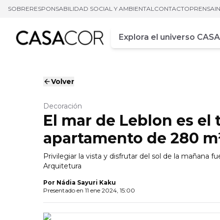
SOBRE
RESPONSABILIDAD SOCIAL Y AMBIENTAL
CONTACTO
PRENSA
I
Campo de busca
Ingrese al menos tres car
Volver
Decoración
El mar de Leblon es el 
apartamento de 280 m²
Privilegiar la vista y disfrutar del sol de la mañana
Arquitetura
Por
Nádia Sayuri Kaku
Presentado en
11 ene 2024, 15:00