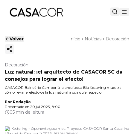
Volver
Início
Notícias
Decoración
Copiar enlace
Decoración
Luz natural: ¡el arquitecto de CASACOR SC da
consejos para lograr el efecto!
CASACOR Balneário Camboriú la arquitecta Bia Kestering muestra
cómo llevar el efecto de la luz natural a cualquier espacio
Por
Redação
Presentado en
20 jul 2023, 8:00
05 min de leitura
Bia Kestering - Oponente gourmet. Proyecto CASACOR Santa Catarina
| Balneário Camboriú 2023.
(
Fábio Severo
)