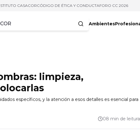
NSTITUTO CASACOR
CÓDIGO DE ÉTICA Y CONDUCTA
FORO CC 2026
Ambientes
Profesion
acteres
ombras: limpieza,
olocarlas
dados específicos, y la atención a esos detalles es esencial para
08 min de leitura