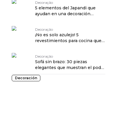
Decoração
5 elementos del Japandi que
ayudan en una decoración
armoniosa
Decoração
¡No es solo azulejo! 5
revestimientos para cocina que
están en auge
Decoração
Sofá sin brazo: 30 piezas
elegantes que muestran el poder
de esta tendencia
Decoración