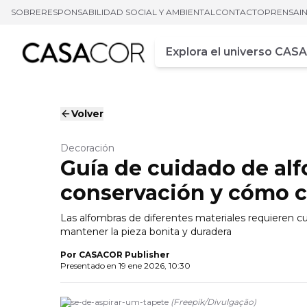
SOBRE
RESPONSABILIDAD SOCIAL Y AMBIENTAL
CONTACTO
PRENSA
I
Campo de busca
Ingrese al menos tres car
Volver
Decoración
Guía de cuidado de alf
conservación y cómo c
Las alfombras de diferentes materiales requieren cui
mantener la pieza bonita y duradera
Por
CASACOR Publisher
Presentado en
19 ene 2026, 10:30
close-de-aspirar-um-tapete
(
Freepik
/
Divulgação
)