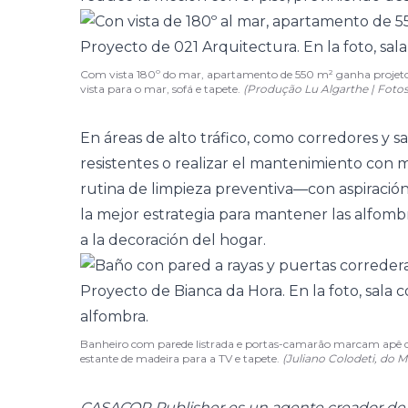
Com vista 180º do mar, apartamento de 550 m² ganha projeto j
vista para o mar, sofá e tapete.
(Produção Lu Algarthe | Fotos
En áreas de alto tráfico, como
corredores
y sa
resistentes o realizar el mantenimiento con
rutina de limpieza preventiva—con aspiració
la mejor estrategia para mantener las alfombr
a la decoración del hogar.
Banheiro com parede listrada e portas-camarão marcam apê de 
estante de madeira para a TV e tapete.
(Juliano Colodeti, do 
CASACOR Publisher es un agente creador de c