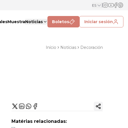
ES
ales
Muestra
Noticias
Boletos
Iniciar sesión
Início
Notícias
Decoración
Copiar enlac
Matérias relacionadas: