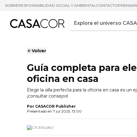
SOBRE
RESPONSABILIDAD SOCIAL Y AMBIENTAL
CONTACTO
PRENSA
I
Campo de busca
Ingrese al menos tres car
Volver
Guía completa para elegi
oficina en casa
Elegir la silla perfecta para la oficina en casa es un 
¡consultar consejos!
Por
CASACOR Publisher
Presentado en
7 jul 2025, 13:00
(
MCA Estúdio
)