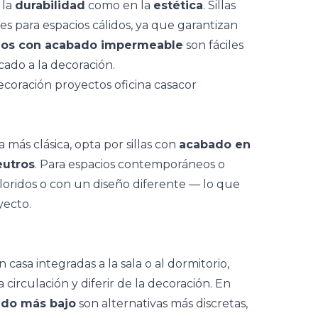
 la
durabilidad
como en la
estética
. Sillas
les para
espacios cálidos
, ya que garantizan
idos con acabado impermeable
son fáciles
cado a la decoración.
ea más clásica, opta por sillas con
acabado en
eutros
. Para espacios contemporáneos o
oloridos o con un diseño diferente — lo que
yecto.
en casa integradas
a la sala o al dormitorio,
irculación y diferir de la decoración. En
aldo más bajo
son alternativas más discretas,