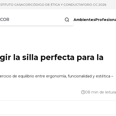
NSTITUTO CASACOR
CÓDIGO DE ÉTICA Y CONDUCTA
FORO CC 2026
Ambientes
Profesion
acteres
r la silla perfecta para la
ejercicio de equilibrio entre ergonomía, funcionalidad y estética –
08 min de leitura