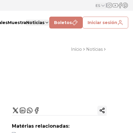
ES
ales
Muestra
Noticias
Boletos
Iniciar sesión
Início
Notícias
Copiar enlac
Matérias relacionadas: