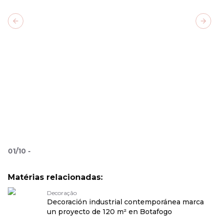
Previous slide
Next
01
/
10
-
Matérias relacionadas:
Decoração
Decoración industrial contemporánea marca
un proyecto de 120 m² en Botafogo