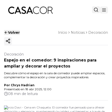
Volver
Início
Notícias
Decoración
Copiar enlace
Decoración
Espejo en el comedor: 9 inspiraciones para
ampliar y decorar el proyectos
Descubre cómo el espejo en la sala de comedor puede ampliar espacios,
complementar la decoración y crear proyectos inspiradores
Por
Chrys Hadrian
Presentado en
18 abr 2025, 12:00
08 min de leitura
Marcio Davi - Cena en Chaqueta. El comedor fue pensado para ofrecer
distinción y elegancia, manteniendo la calidez y el bienestar a través de