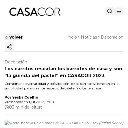
Volver
Início
Notícias
Decoración
Copiar enlace
Decoración
Los carritos rescatan los barrotes de casa y son
“la guinda del pastel” en CASACOR 2023
Combinando versatilidad y sofisticación, estos carritos se centran en la
simplicidad para crear un espacio de cafetería o bar en casa.
Por
Yeska Coelho
Presentado en
1 jul 2023, 7:00
03 min de leitura
Proyecto: Isabella Nalon para CASACOR São Paulo 2023
(
Rafael Renzo
)