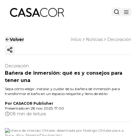
Volver
Início
Notícias
Decoración
Copiar enlace
Decoración
Bañera de inmersión: qué es y consejos para
tener una
Sepa cómo elegir, instalar y cuidar de su bañera de inmersión para
transformar el baño en un espacio relajante y lleno de estilo
Por
CASACOR Publisher
Presentado en
28 nov 2025, 17:00
08 min de leitura
Banheira de imersão Ohtake, desenhada por Rodrigo Ohtake para a
Roca.
(
Ruy Teixeira
/
Divulgação
)