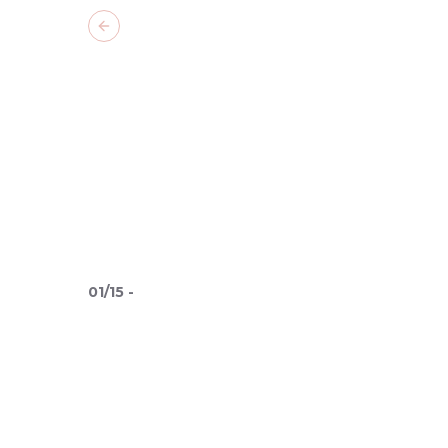
Previous slide
01
/
15
-