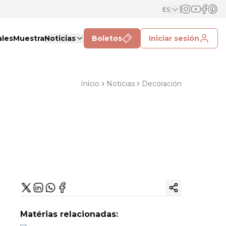
ES
ales
Muestra
Noticias
Boletos
Iniciar sesión
Início
Notícias
Decoración
Copiar enlac
Matérias relacionadas: