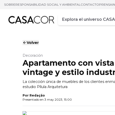
SOBRE
RESPONSABILIDAD SOCIAL Y AMBIENTAL
CONTACTO
PRENSA
I
Campo de busca
Ingrese al menos tres car
Volver
Decoración
Apartamento con vista
vintage y estilo industr
La colección única de muebles de los clientes enma
estudio Pílula Arquitetura
Por
Redação
Presentado en
3 may 2023, 15:00