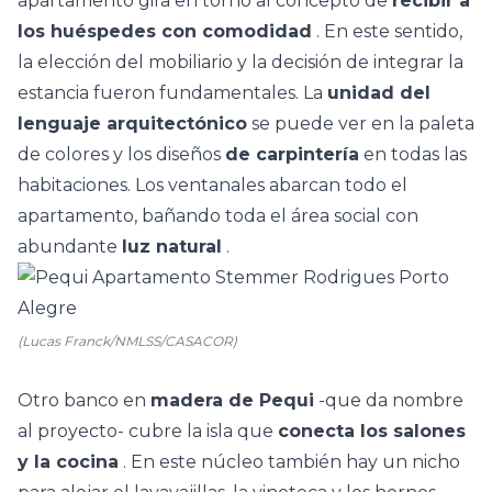
apartamento gira en torno al concepto de
recibir a
los huéspedes con comodidad
. En este sentido,
la elección del mobiliario y la decisión de integrar la
estancia fueron fundamentales. La
unidad del
lenguaje arquitectónico
se puede ver en la paleta
de colores y los diseños
de carpintería
en todas las
habitaciones. Los ventanales abarcan todo el
apartamento, bañando toda el área social con
abundante
luz natural
.
(Lucas Franck/NMLSS/CASACOR)
Otro banco en
madera de Pequi
-que da nombre
al proyecto- cubre la isla que
conecta los salones
y la cocina
. En este núcleo también hay un nicho