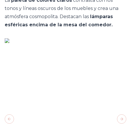
La
paleta de colores claros
contrasta con los
tonos y líneas oscuros de los muebles y crea una
atmósfera cosmopolita. Destacan las
lámparas
esféricas encima de la mesa del comedor.
Previous slide
Next