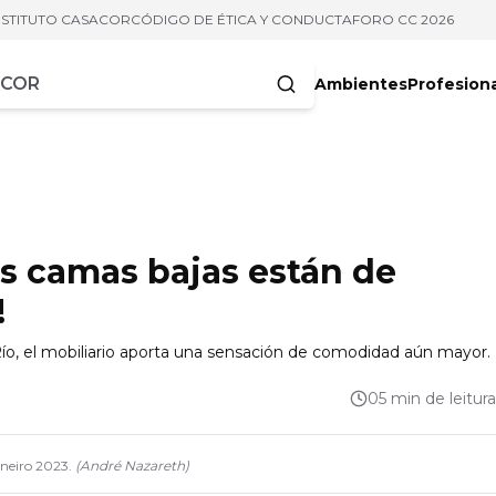
NSTITUTO CASACOR
CÓDIGO DE ÉTICA Y CONDUCTA
FORO CC 2026
Ambientes
Profesion
acteres
as camas bajas están de
!
 Río, el mobiliario aporta una sensación de comodidad aún mayor.
05 min de leitura
neiro 2023.
(
André Nazareth
)