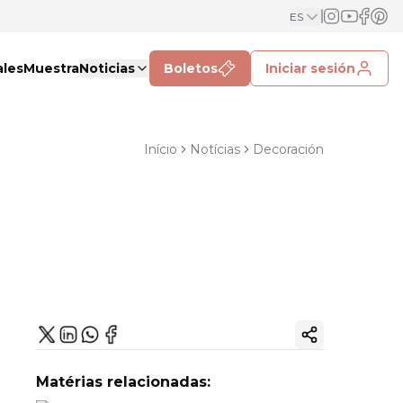
ES
ales
Muestra
Noticias
Boletos
Iniciar sesión
Início
Notícias
Decoración
Copiar enlac
Matérias relacionadas: