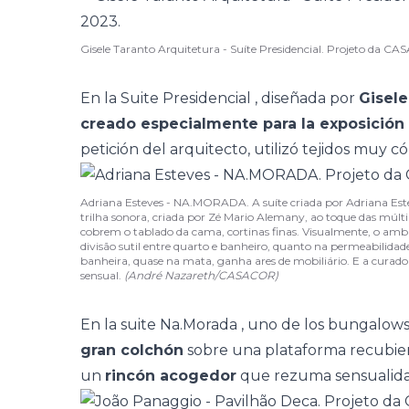
Gisele Taranto Arquitetura - Suíte Presidencial. Projeto da C
En la
Suite Presidencial
, diseñada por
Gisele
creado especialmente para la exposición
petición del arquitecto, utilizó tejidos muy c
Adriana Esteves - NA.MORADA. A suíte criada por Adriana Estev
trilha sonora, criada por Zé Mario Alemany, ao toque das múlti
cobrem o tablado da cama, cortinas finas. Visualmente, o amb
divisão sutil entre quarto e banheiro, quanto na permeabilidade
banheira, quase na mata, ganha ares de mobiliário. E a curado
sensual.
(André Nazareth/CASACOR)
En la suite
Na.Morada
, uno de los bungalows
gran colchón
sobre una plataforma recubier
un
rincón acogedor
que rezuma sensualida