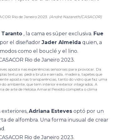
ASACOR Rio de Janeiro 2023.
(André Nazareth/CASACOR)
 Taranto
, la cama es súper exclusiva.
Fue
por el diseñador
Jader Almeida
quien, a
ómodos como el bouclé y el lino.
es aposta nas experiências sensoriais para provocar. Da
plas texturas: pedra bruta e serrada, madeira, tapetes que
iente aposta nas transparências, tanto do vidro que faz uma
 do ambiente, que tem interior e exterior integrados. A
ria de arte de Heloísa Amaral Peixoto completa o clima
 exteriores,
Adriana Esteves
optó por un
ta de alfombra. Una forma inusual de crear
d.