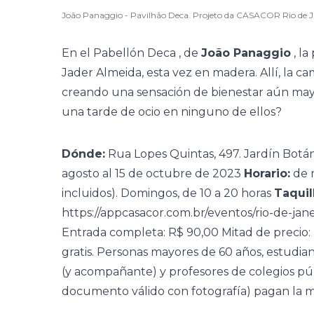
João Panaggio - Pavilhão Deca. Projeto da CASACOR Rio de J
En el
Pabellón Deca
, de
João Panaggio
, la
Jader Almeida, esta vez en madera. Allí, la 
creando una sensación de bienestar aún mayo
una tarde de ocio en ninguno de ellos?
Dónde:
Rua Lopes Quintas, 497. Jardín Botáni
agosto al 15 de octubre de 2023
Horario:
de m
incluidos). Domingos, de 10 a 20 horas
Taquil
https://appcasacor.com.br/eventos/rio-de-jan
Entrada completa: R$ 90,00 Mitad de precio: 
gratis. Personas mayores de 60 años, estudian
(y acompañante) y profesores de colegios pú
documento válido con fotografía) pagan la mi