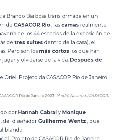
cia Brando Barbosa
transformada en un
ión de
CASACOR Rio
, las
camas
realmente
yoría de los 44 espacios de la exposición de
ás de
tres suites
dentro de la casa), el
as. Pero son los
más cortos
los que han
jugar y olvidarse de la vida.
Después de
.
 CASACOR Rio de Janeiro 2023.
(André Nazareth/CASACOR)
gido por
Hannah Cabral
y
Monique
, del diseñador
Guilherme Wentz
, que
al blando.