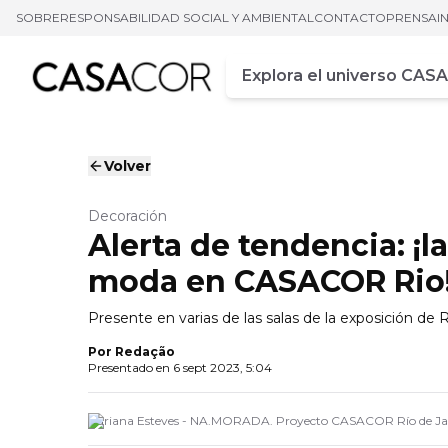
SOBRE
RESPONSABILIDAD SOCIAL Y AMBIENTAL
CONTACTO
PRENSA
I
Campo de busca
Ingrese al menos tres car
Volver
Decoración
Alerta de tendencia: ¡l
moda en CASACOR Rio
Presente en varias de las salas de la exposición de
Por
Redação
Presentado en
6 sept 2023, 5:04
Adriana Esteves - NA.MORADA. Proyecto CASACOR Río de Ja