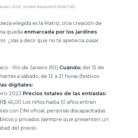
aneiro 2023.
(André Nazareth/CASACOR)
 pieza elegida es la Matriz, otra creación de
cama queda
enmarcada por los jardines
r. ¿Vas a decir que no te apetecía pasar
co - Río de Janeiro (RJ)
Cuándo:
del 15 de
artes a sábado, de 12 a 21 horas (festivos
las digitales:
eiro-2023
Precios totales de las entradas:
R$ 45,00 Los niños hasta 10 años entran
tes con DNI oficial, personas discapacitadas
blicos y privados (siempre que presenten un
tad del precio.