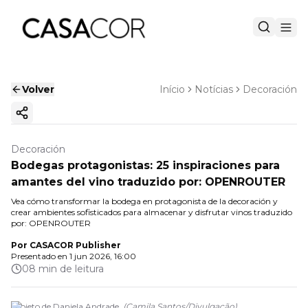
Volver
Início
Notícias
Decoración
Copiar enlace
Decoración
Bodegas protagonistas: 25 inspiraciones para
amantes del vino traduzido por: OPENROUTER
Vea cómo transformar la bodega en protagonista de la decoración y
crear ambientes sofisticados para almacenar y disfrutar vinos traduzido
por: OPENROUTER
Por
CASACOR Publisher
Presentado en
1 jun 2026, 16:00
08 min de leitura
Projeto de Daniela Andrade.
(
Camila Santos
/
Divulgação
)