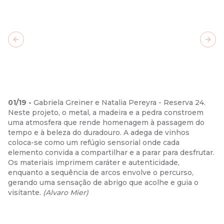
Previous slide
Next
01
/
19
-
Gabriela Greiner e Natalia Pereyra - Reserva 24.
Neste projeto, o metal, a madeira e a pedra constroem
uma atmosfera que rende homenagem à passagem do
tempo e à beleza do duradouro. A adega de vinhos
coloca-se como um refúgio sensorial onde cada
elemento convida a compartilhar e a parar para desfrutar.
Os materiais imprimem caráter e autenticidade,
enquanto a sequência de arcos envolve o percurso,
gerando uma sensação de abrigo que acolhe e guia o
visitante.
(
Alvaro Mier
)