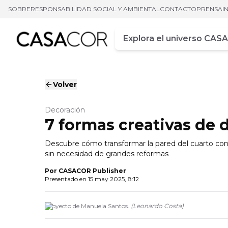
SOBRE
RESPONSABILIDAD SOCIAL Y AMBIENTAL
CONTACTO
PRENSA
I
Campo de busca
Ingrese al menos tres car
Volver
Decoración
7 formas creativas de d
Descubre cómo transformar la pared del cuarto con 
sin necesidad de grandes reformas
Por
CASACOR Publisher
Presentado en
15 may 2025, 8:12
Proyecto de Manuela Santos.
(
Leonardo Costa
)