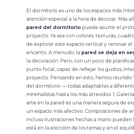
El dormitorio es uno de los espacios más ínti
atención especial a la hora de decorar. Más al
pared del dormitorio
puede asumir el prota
proyecto. Ya sea con colores, texturas, cuadr
de explorar este espacio vertical y renovar el
encanto. A menudo, la
pared se deja en s
la decoración. Pero, con un poco de planific
punto focal, capaz de reflejar los gustos, inte
proyecto. Pensando en esto, hemos reunido 7 
del dormitorio — todas adaptables a diferente
minimalistas hasta los más atrevidos. 1. Galer
arte
en la pared es una manera segura de exp
un espacio más afectivo. Composiciones de art
incluso ilustraciones hechas a mano pueden l
está en la elección de los temas y en el equilib