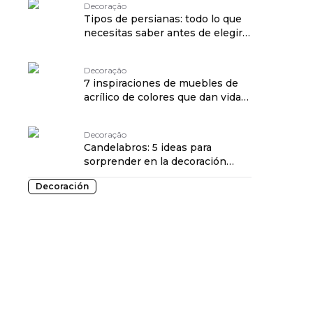
Decoração
Tipos de persianas: todo lo que
necesitas saber antes de elegir
la tuya traduzido por:
OPENROUTER
Decoração
7 inspiraciones de muebles de
acrílico de colores que dan vida
al "vintage funky" traduzido por:
OPENROUTER
Decoração
Candelabros: 5 ideas para
sorprender en la decoración
traduzido por: OPENROUTER
Decoración