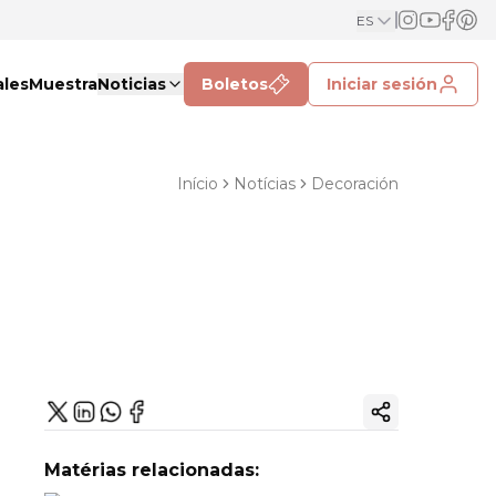
ES
ales
Muestra
Noticias
Boletos
Iniciar sesión
Início
Notícias
Decoración
Copiar enlac
Matérias relacionadas: