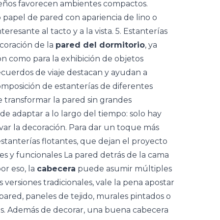
eños favorecen ambientes compactos.
papel de pared con apariencia de lino o
resante al tacto y a la vista. 5. Estanterías
ecoración de la
pared del dormitorio
, ya
ón como para la exhibición de objetos
y recuerdos de viaje destacan y ayudan a
 composición de
estanterías
de diferentes
 transformar la pared sin grandes
 de adaptar a lo largo del tiempo: solo hay
var la decoración. Para dar un toque más
 estanterías flotantes, que dejan el proyecto
es y funcionales La pared detrás de la cama
or eso, la
cabecera
puede asumir múltiples
s versiones tradicionales, vale la pena apostar
ared, paneles de tejido, murales pintados o
as. Además de decorar, una buena cabecera