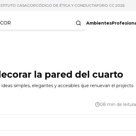
NSTITUTO CASACOR
CÓDIGO DE ÉTICA Y CONDUCTA
FORO CC 2026
Ambientes
Profesion
acteres
ecorar la pared del cuarto
ideas simples, elegantes y accesibles que renuevan el projects
08 min de leitura