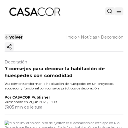
Volver
Início
Notícias
Decoración
Copiar enlace
Decoración
7 consejos para decorar la habitación de
huéspedes con comodidad
Vea cómo transformar la habitación de huéspedes en un proyectos
acogedor y funcional con consejos prácticos de decoración
Por
CASACOR Publisher
Presentado en
21 jun 2025, 11:08
05 min de leitura
Jardín de invierno con piso de ajedrez es el destacado de este apê en Río.
Proyecto de Fernanda Medeiros. En la foto, habitación de huéspedes con