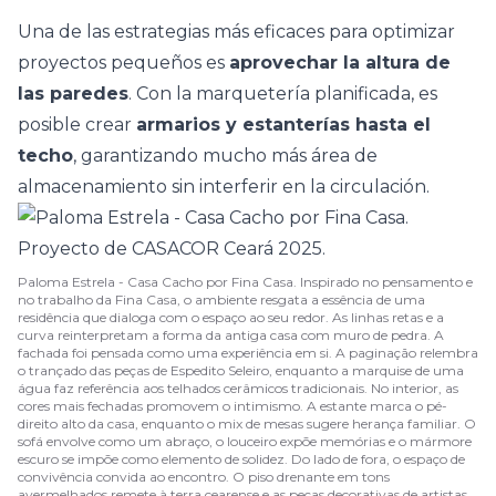
Una de las estrategias más eficaces para optimizar
proyectos pequeños es
aprovechar la altura de
las paredes
. Con la marquetería planificada, es
posible crear
armarios y estanterías hasta el
techo
, garantizando mucho más área de
almacenamiento sin interferir en la circulación.
Paloma Estrela - Casa Cacho por Fina Casa. Inspirado no pensamento e
no trabalho da Fina Casa, o ambiente resgata a essência de uma
residência que dialoga com o espaço ao seu redor. As linhas retas e a
curva reinterpretam a forma da antiga casa com muro de pedra. A
fachada foi pensada como uma experiência em si. A paginação relembra
o trançado das peças de Espedito Seleiro, enquanto a marquise de uma
água faz referência aos telhados cerâmicos tradicionais. No interior, as
cores mais fechadas promovem o intimismo. A estante marca o pé-
direito alto da casa, enquanto o mix de mesas sugere herança familiar. O
sofá envolve como um abraço, o louceiro expõe memórias e o mármore
escuro se impõe como elemento de solidez. Do lado de fora, o espaço de
convivência convida ao encontro. O piso drenante em tons
avermelhados remete à terra cearense e as peças decorativas de artistas