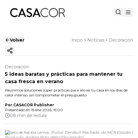
Volver
Início
Notícias
Decoración
Copiar enlace
Decoración
5 ideas baratas y prácticas para mantener tu
casa fresca en verano
Reunimos soluciones súper prácticas para aliviar tu casa en los días de
calor intenso, sin comprometer el presupuesto
Por
CASACOR Publisher
Presentado en
15 ene 2026, 15:00
08 min de leitura
Projeto de Natália Lemos.
(
Fotos: Denilson Machado, do MCA Estúdio |
Produção: Andrea Brito Velho
/
Divulgação
)