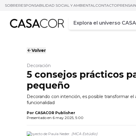
SOBRE
RESPONSABILIDAD SOCIAL Y AMBIENTAL
CONTACTO
PRENSA
I
Campo de busca
Ingrese al menos tres car
Volver
Decoración
5 consejos prácticos 
pequeño
Decorando con intención, es posible transformar el
funcionalidad
Por
CASACOR Publisher
Presentado en
6 may 2025, 5:00
Proyecto de Paula Neder.
(
MCA Estúdio
)