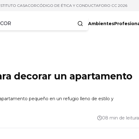
NSTITUTO CASACOR
CÓDIGO DE ÉTICA Y CONDUCTA
FORO CC 2026
Ambientes
Profesion
acteres
para decorar un apartamento
 apartamento pequeño en un refugio lleno de estilo y
08 min de leitura