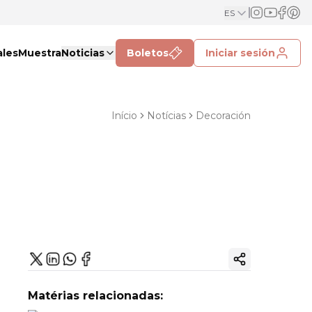
ES
ales
Muestra
Noticias
Boletos
Iniciar sesión
Início
Notícias
Decoración
Copiar enlac
Matérias relacionadas: