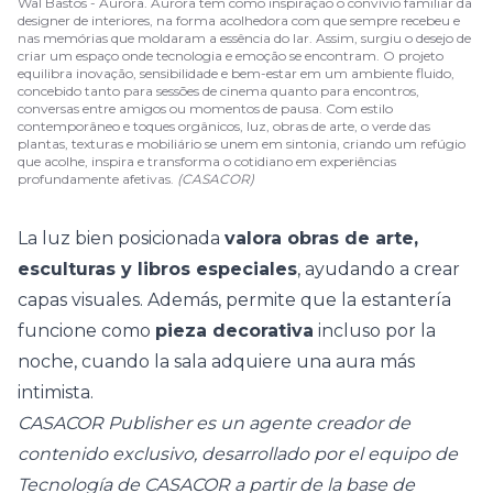
Wal Bastos - Aurora. Aurora tem como inspiração o convívio familiar da
designer de interiores, na forma acolhedora com que sempre recebeu e
nas memórias que moldaram a essência do lar. Assim, surgiu o desejo de
criar um espaço onde tecnologia e emoção se encontram. O projeto
equilibra inovação, sensibilidade e bem-estar em um ambiente fluido,
concebido tanto para sessões de cinema quanto para encontros,
conversas entre amigos ou momentos de pausa. Com estilo
contemporâneo e toques orgânicos, luz, obras de arte, o verde das
plantas, texturas e mobiliário se unem em sintonia, criando um refúgio
que acolhe, inspira e transforma o cotidiano em experiências
profundamente afetivas.
(CASACOR)
La luz bien posicionada
valora obras de arte,
esculturas y libros especiales
, ayudando a crear
capas visuales. Además, permite que la estantería
funcione como
pieza decorativa
incluso por la
noche, cuando la sala adquiere una aura más
intimista.
CASACOR Publisher es un agente creador de
contenido exclusivo, desarrollado por el equipo de
Tecnología de CASACOR a partir de la base de