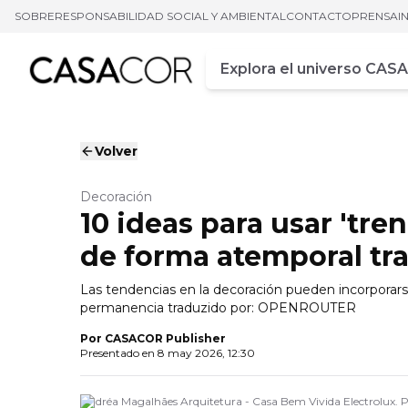
SOBRE
RESPONSABILIDAD SOCIAL Y AMBIENTAL
CONTACTO
PRENSA
I
Campo de busca
Ingrese al menos tres car
Volver
Decoración
10 ideas para usar 'tre
de forma atemporal t
Las tendencias en la decoración pueden incorporarse
permanencia traduzido por: OPENROUTER
Por
CASACOR Publisher
Presentado en
8 may 2026, 12:30
Andréa Magalhães Arquitetura - Casa Bem Vivida Electrolux.