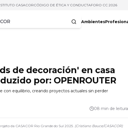
NSTITUTO CASACOR
CÓDIGO DE ÉTICA Y CONDUCTA
FORO CC 2026
Ambientes
Profesion
acteres
nds de decoración' en casa
raduzido por: OPENROUTER
 con equilibrio, creando proyectos actuales sin perder
08 min de leitura
 Projeto da CASACOR Rio Grande do Sul 2025.
(
Cristiano Bauce
/
CASACOR
)