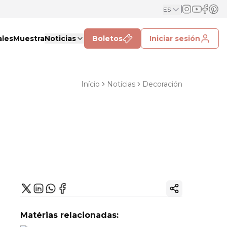
ES
ales
Muestra
Noticias
Boletos
Iniciar sesión
Início
Notícias
Decoración
Copiar enlac
Matérias relacionadas: