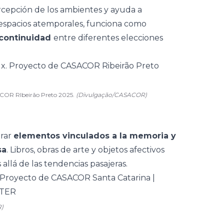
rcepción de los ambientes y ayuda a
 espacios atemporales, funciona como
continuidad
entre diferentes elecciones
ACOR RIbeirão Preto 2025.
(Divulgação/CASACOR)
orar
elementos vinculados a la memoria y
sa
. Libros, obras de arte y
objetos afectivos
llá de las tendencias pasajeras.
R)