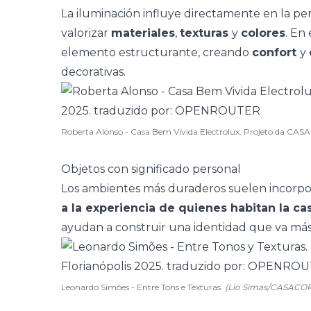
La
iluminación
influye directamente en la pe
valorizar
materiales
,
texturas
y
colores
. En
elemento estructurante, creando
confort
y
decorativas.
Roberta Alonso - Casa Bem Vivida Electrolux. Projeto da CAS
Objetos con significado personal
Los ambientes más duraderos suelen incorp
a la experiencia de quienes habitan la ca
ayudan a construir una identidad que va más a
Leonardo Simões - Entre Tons e Texturas.
(Lio Simas/CASACO