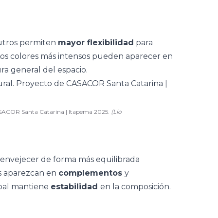
utros
permiten
mayor flexibilidad
para
 Los colores más intensos pueden aparecer en
ra general del espacio.
ASACOR Santa Catarina | Itapema 2025.
(Lio
 envejecer de forma más equilibrada
as aparezcan en
complementos
y
cipal mantiene
estabilidad
en la composición.