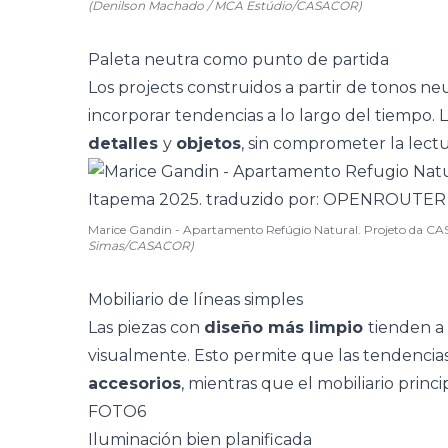
(Denilson Machado / MCA Estúdio/CASACOR)
Paleta neutra como punto de partida
Los projects construidos a partir de
tonos ne
incorporar tendencias a lo largo del tiempo.
detalles
y
objetos
, sin comprometer la lectu
Marice Gandin - Apartamento Refúgio Natural. Projeto da C
Simas/CASACOR)
Mobiliario de líneas simples
Las piezas con
diseño más limpio
tienden a
visualmente. Esto permite que las tendenci
accesorios
, mientras que el mobiliario prin
FOTO6
Iluminación bien planificada