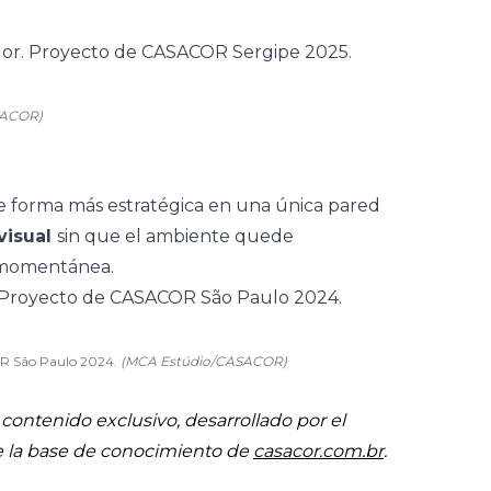
SACOR)
e forma más estratégica en una
única pared
visual
sin que el ambiente quede
 momentánea.
COR São Paulo 2024.
(MCA Estúdio/CASACOR)
ontenido exclusivo, desarrollado por el
e la base de conocimiento de
casacor.com.br
.