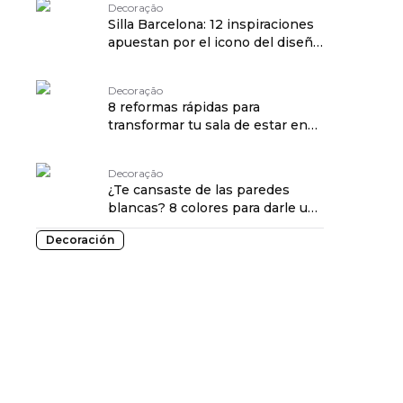
Decoração
Silla Barcelona: 12 inspiraciones
apuestan por el icono del diseño
moderno
Decoração
8 reformas rápidas para
transformar tu sala de estar en
un día
Decoração
¿Te cansaste de las paredes
blancas? 8 colores para darle un
“glow up” a la sala
Decoración