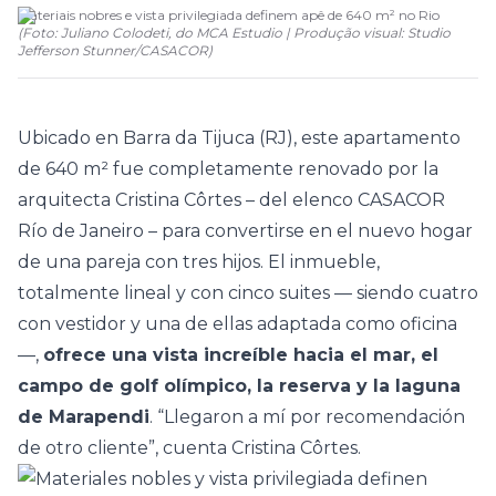
Materiais nobres e vista privilegiada definem apê de 640 m² no Rio
(
Foto: Juliano Colodeti, do MCA Estudio | Produção visual: Studio
Jefferson Stunner
/
CASACOR
)
Ubicado en Barra da Tijuca (RJ), este apartamento
de 640 m² fue completamente renovado por la
arquitecta
Cristina Côrtes
– del elenco
CASACOR
Río de Janeiro
– para convertirse en el nuevo hogar
de una pareja con tres hijos. El inmueble,
totalmente lineal y con cinco
suites
— siendo cuatro
con vestidor y una de ellas adaptada como oficina
—,
ofrece una vista increíble hacia el mar, el
campo de golf olímpico, la reserva y la laguna
de Marapendi
. “Llegaron a mí por recomendación
de otro cliente”, cuenta Cristina Côrtes.