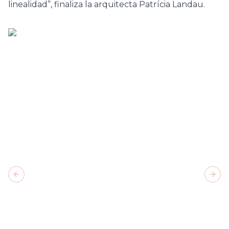
linealidad”, finaliza la arquitecta Patrícia Landau.
Previous slide
Next