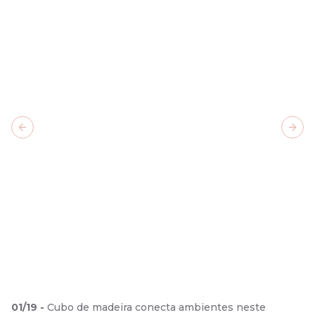
Previous slide
Next
01
/
19
-
Cubo de madeira conecta ambientes neste