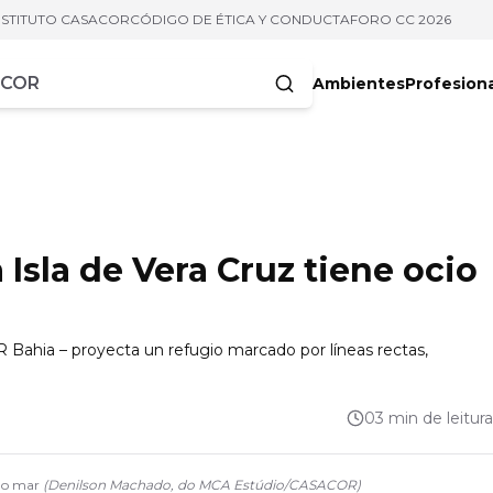
NSTITUTO CASACOR
CÓDIGO DE ÉTICA Y CONDUCTA
FORO CC 2026
Ambientes
Profesion
acteres
a Isla de Vera Cruz tiene ocio
Bahia – proyecta un refugio marcado por líneas rectas,
03 min de leitura
a o mar
(
Denilson Machado, do MCA Estúdio
/
CASACOR
)