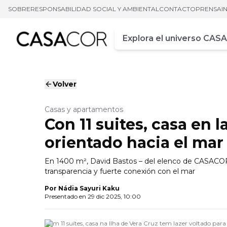
SOBRE
RESPONSABILIDAD SOCIAL Y AMBIENTAL
CONTACTO
PRENSA
I
Campo de busca
Ingrese al menos tres car
Volver
Casas y apartamentos
Con 11 suites, casa en l
orientado hacia el mar
En 1400 m², David Bastos – del elenco de CASACOR 
transparencia y fuerte conexión con el mar
Por
Nádia Sayuri Kaku
Presentado en
29 dic 2025, 10:00
Com 11 suítes, casa na Ilha de Vera Cruz tem lazer voltado par