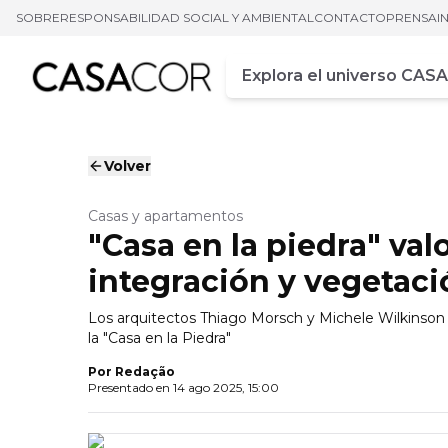
SOBRE
RESPONSABILIDAD SOCIAL Y AMBIENTAL
CONTACTO
PRENSA
I
Campo de busca
Ingrese al menos tres car
Volver
Casas y apartamentos
"Casa en la piedra" val
integración y vegetaci
Los arquitectos Thiago Morsch y Michele Wilkinson 
la "Casa en la Piedra"
Por
Redação
Presentado en
14 ago 2025, 15:00