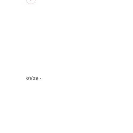
Previous slide
01
/
09
-