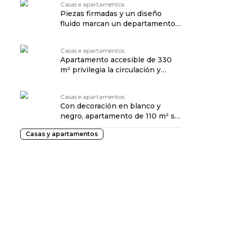
Casas e apartamentos
Piezas firmadas y un diseño
fluido marcan un departamento
de 230 m²
Casas e apartamentos
Apartamento accesible de 330
m² privilegia la circulación y
amplitud
Casas e apartamentos
Con decoración en blanco y
negro, apartamento de 110 m² se
adapta para la llegada del bebé
Casas y apartamentos