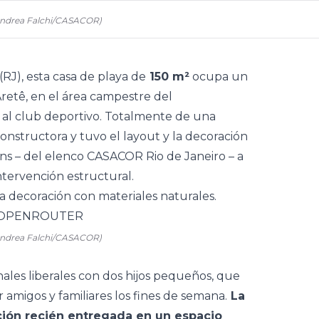
Andrea Falchi
/
CASACOR
)
(RJ), esta
casa
de playa de
150 m²
ocupa un
retê, en el área campestre del
 al club deportivo. Totalmente de una
 constructora y tuvo el layout y la decoración
ins
– del elenco
CASACOR Rio de Janeiro
– a
ntervención estructural.
 Andrea Falchi/CASACOR)
nales liberales con dos hijos pequeños, que
r amigos y familiares los fines de semana.
La
ción recién entregada en un espacio