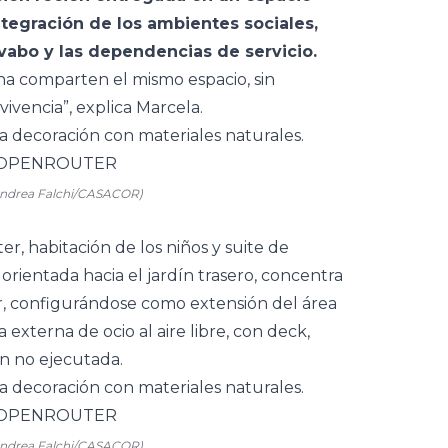
ntegración de los ambientes sociales,
abo y las dependencias de servicio.
na
comparten el mismo espacio, sin
nvivencia”, explica Marcela.
 Andrea Falchi/CASACOR)
ter,
habitación
de los niños y suite de
orientada hacia el
jardín
trasero, concentra
ar, configurándose como extensión del área
externa de ocio al aire libre, con deck,
ún no ejecutada.
 Andrea Falchi/CASACOR)