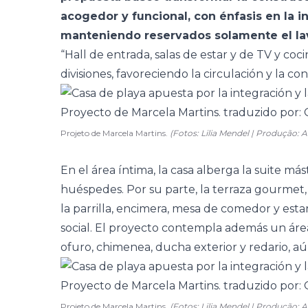
acogedor y funcional, con énfasis en la i
manteniendo reservados solamente el lav
“Hall de entrada,
salas
de estar y de TV y
coci
divisiones, favoreciendo la circulación y la co
Projeto de Marcela Martins.
(Fotos: Lilia Mendel | Produção:
En el área íntima, la casa alberga la suite más
huéspedes. Por su parte, la
terraza
gourmet, 
la parrilla, encimera, mesa de comedor y est
social. El proyecto contempla además un área 
ofuro, chimenea, ducha exterior y redario, a
Projeto de Marcela Martins.
(Fotos: Lilia Mendel | Produção: