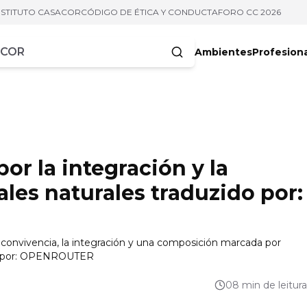
NSTITUTO CASACOR
CÓDIGO DE ÉTICA Y CONDUCTA
FORO CC 2026
Ambientes
Profesion
acteres
or la integración y la
les naturales traduzido por:
la convivencia, la integración y una composición marcada por
ido por: OPENROUTER
08 min de leitura