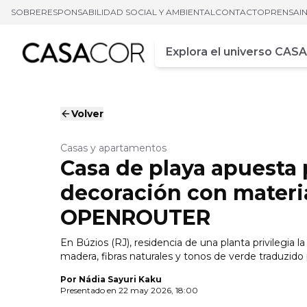
SOBRE
RESPONSABILIDAD SOCIAL Y AMBIENTAL
CONTACTO
PRENSA
I
Campo de busca
Ingrese al menos tres car
Volver
Casas y apartamentos
Casa de playa apuesta p
decoración con materia
OPENROUTER
En Búzios (RJ), residencia de una planta privilegia 
madera, fibras naturales y tonos de verde traduz
Por
Nádia Sayuri Kaku
Presentado en
22 may 2026, 18:00