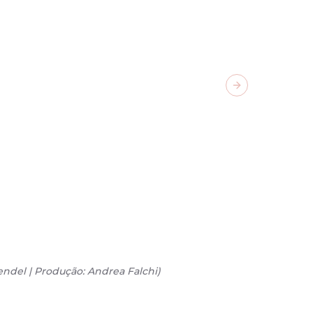
Next slide
Mendel | Produção: Andrea Falchi
)
02
/
20
-
Pr