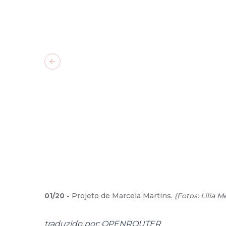
Previous slide
01
/
20
-
Projeto de Marcela Martins.
(
Fotos: Lilia 
traduzido por: OPENROUTER