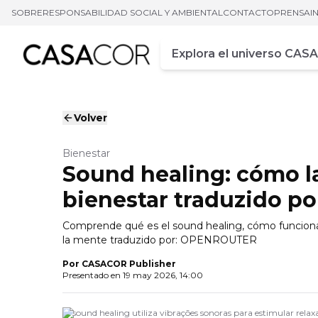
SOBRE
RESPONSABILIDAD SOCIAL Y AMBIENTAL
CONTACTO
PRENSA
I
Campo de busca
Ingrese al menos tres car
Volver
Bienestar
Sound healing: cómo l
bienestar traduzido 
Comprende qué es el sound healing, cómo funciona l
la mente traduzido por: OPENROUTER
Por
CASACOR Publisher
Presentado en
19 may 2026, 14:00
O sound healing utiliza vibrações sonoras para estimular rela