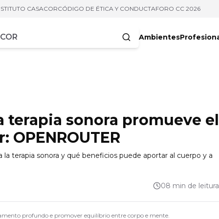
NSTITUTO CASACOR
CÓDIGO DE ÉTICA Y CONDUCTA
FORO CC 2026
Ambientes
Profesion
acteres
a terapia sonora promueve el
por: OPENROUTER
a terapia sonora y qué beneficios puede aportar al cuerpo y a
08 min de leitura
xamento profundo e promover equilíbrio entre corpo e mente.