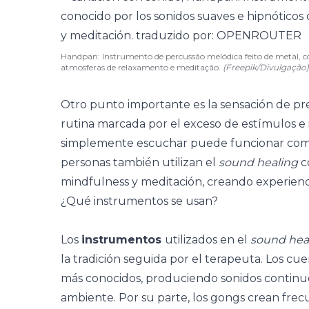
Handpan: Instrumento de percussão melódica feito de metal, co
atmosferas de relaxamento e meditação.
(Freepik/Divulgação)
Otro punto importante es la sensación de pre
rutina marcada por el exceso de estímulos e 
simplemente escuchar puede funcionar com
personas también utilizan el
sound healing
c
mindfulness
y
meditación
, creando experienc
¿Qué instrumentos se usan?
Los
instrumentos
utilizados en el
sound hea
la tradición seguida por el terapeuta. Los cu
más conocidos, produciendo sonidos continuo
ambiente. Por su parte, los gongs crean frec