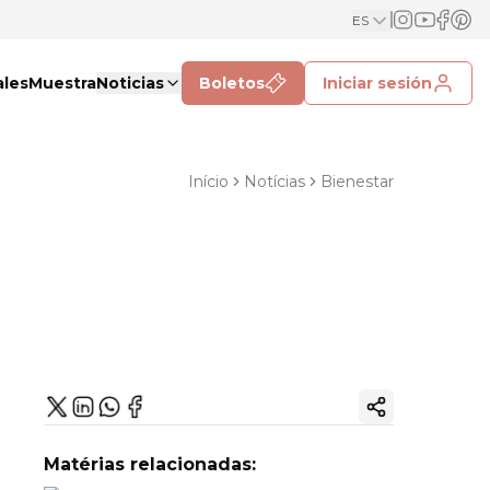
ES
ales
Muestra
Noticias
Boletos
Iniciar sesión
Início
Notícias
Bienestar
Copiar enlac
Matérias relacionadas: