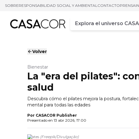
SOBRE
RESPONSABILIDAD SOCIAL Y AMBIENTAL
CONTACTO
PRENSA
I
Campo de busca
Ingrese al menos tres car
Volver
Bienestar
La "era del pilates": co
salud
Descubra cómo el pilates mejora la postura, fortalec
mental para todas las edades
Por
CASACOR Publisher
Presentado en
13 abr 2026, 17:00
Pilates
(
Freepik
/
Divulgação
)