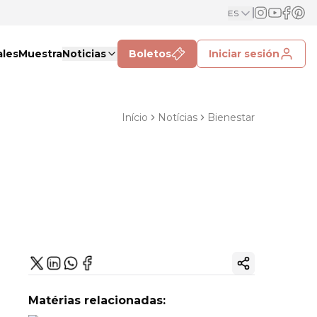
ES
ales
Muestra
Noticias
Boletos
Iniciar sesión
Início
Notícias
Bienestar
Copiar enlac
Matérias relacionadas: