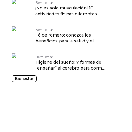
Bem-estar
¡No es solo musculación! 10
actividades físicas diferentes
para vivir mejor
Bem-estar
Té de romero: conozca los
beneficios para la salud y el
bienestar
Bem-estar
Higiene del sueño: 7 formas de
“engañar” al cerebro para dormir
mejor
Bienestar