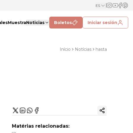
ES
ales
Muestra
Noticias
Boletos
Iniciar sesión
Início
Notícias
hasta
Copiar enlac
Matérias relacionadas: