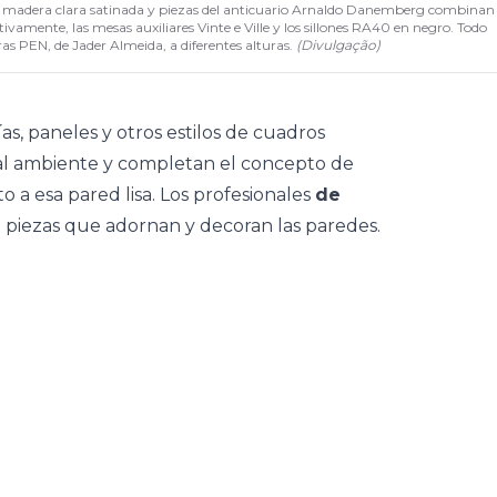
n madera clara satinada y piezas del anticuario Arnaldo Danemberg combinan
amente, las mesas auxiliares Vinte e Ville y los sillones RA40 en negro. Todo
as PEN, de Jader Almeida, a diferentes alturas.
(
Divulgação
)
ías, paneles y otros estilos de cuadros
 al ambiente y completan el concepto de
 a esa pared lisa. Los profesionales
de
e piezas que adornan y decoran las paredes.