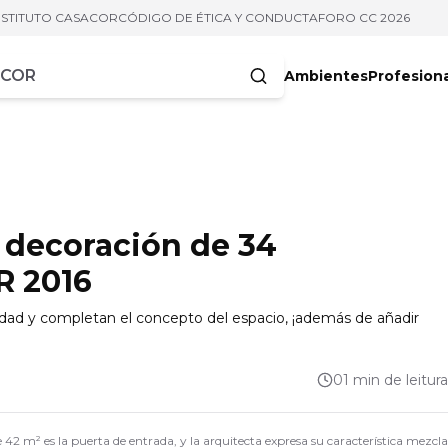
NSTITUTO CASACOR
CÓDIGO DE ÉTICA Y CONDUCTA
FORO CC 2026
Ambientes
Profesion
acteres
 decoración de 34
R 2016
idad y completan el concepto del espacio, ¡además de añadir
01 min de leitura
 42 m² es la puerta de entrada, y la arquitecta expresa su característica mezcla