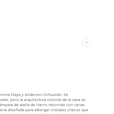
Next slide
 Anna Maya y Anderson Schussler. Se
02
/
34
-
CA
ales, pero la arquitectura colonial de la casa se
revestimie
ámpara de araña de hierro retorcido con varias
en la esta
tería diseñada para albergar cristales checos que
Garden del