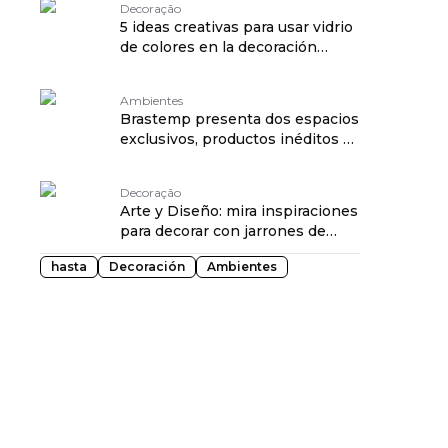
Decoração
5 ideas creativas para usar vidrio
de colores en la decoración
traduzido por: OPENROUTER
Ambientes
Brastemp presenta dos espacios
exclusivos, productos inéditos y
nuevo lenguaje visual en
CASACOR São Paulo 2026
Decoração
traduzido por: OPENROUTER
Arte y Diseño: mira inspiraciones
para decorar con jarrones de
cerámica traduzido por:
hasta
Decoración
Ambientes
OPENROUTER