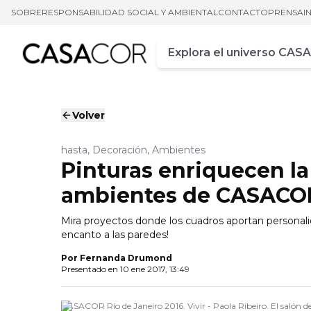
SOBRE
RESPONSABILIDAD SOCIAL Y AMBIENTAL
CONTACTO
PRENSA
I
Campo de busca
Ingrese al menos tres car
Volver
hasta, Decoración, Ambientes
Pinturas enriquecen la
ambientes de CASACO
Mira proyectos donde los cuadros aportan personal
encanto a las paredes!
Por
Fernanda Drumond
Presentado en
10 ene 2017, 13:49
CASACOR Río de Janeiro 2016. Vivir - Paola Ribeiro. El salón de