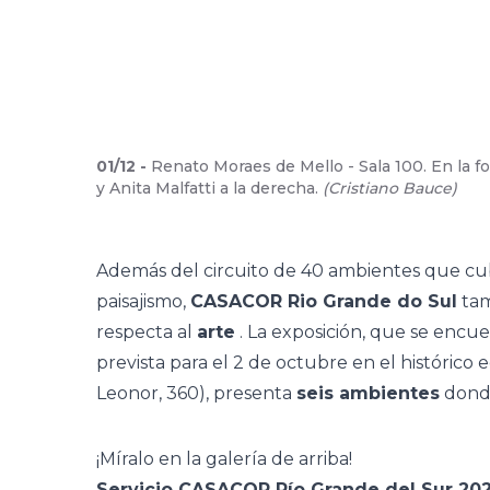
01
/
12
-
Renato Moraes de Mello - Sala 100. En la f
y Anita Malfatti a la derecha.
(
Cristiano Bauce
)
Además del circuito de
40 ambientes
que cub
paisajismo,
CASACOR Rio Grande do Sul
tam
respecta al
arte
. La exposición, que se encue
prevista para el 2 de octubre en el histórico 
Leonor, 360), presenta
seis ambientes
donde
¡Míralo en la galería de arriba!
Servicio CASACOR Río Grande del Sur 20