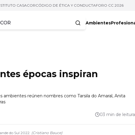
NSTITUTO CASACOR
CÓDIGO DE ÉTICA Y CONDUCTA
FORO CC 2026
Ambientes
Profesion
acteres
entes épocas inspiran
tros ambientes reúnen nombres como Tarsila do Amaral, Anita
ras
03 min de leitura
ande do Sul 2022.
(
Cristiano Bauce
)