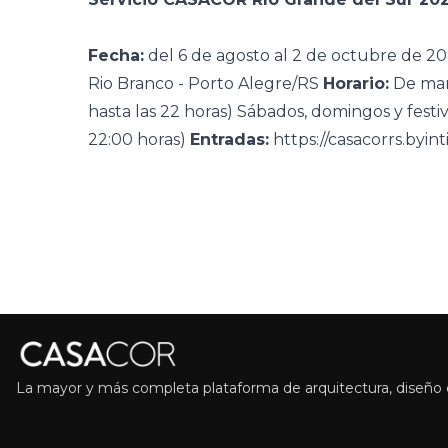
Fecha:
del 6 de agosto al 2 de octubre de 2
Rio Branco - Porto Alegre/RS
Horario:
De mart
hasta las 22 horas)
Sábados, domingos y festivo
22:00 horas)
Entradas:
https://casacorrs.byint
La mayor y más completa plataforma de arquitectura, diseño d