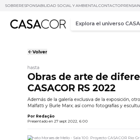
SOBRE
RESPONSABILIDAD SOCIAL Y AMBIENTAL
CONTACTO
PRENSA
I
Campo de busca
Ingrese al menos tres car
Volver
hasta
Obras de arte de difer
CASACOR RS 2022
Además de la galería exclusiva de la exposición, o
Malfatti y Burle Marx; así como fotografías y escultu
Por
Redação
Presentado en
27 sept 2022, 6:00
Renato Moraes de Mello - Sala 100. Proyecto CASACOR Rio Gr