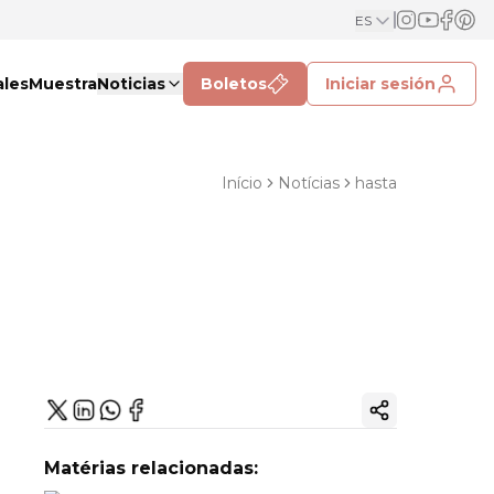
ES
ales
Muestra
Noticias
Boletos
Iniciar sesión
Início
Notícias
hasta
Copiar enlac
Matérias relacionadas: