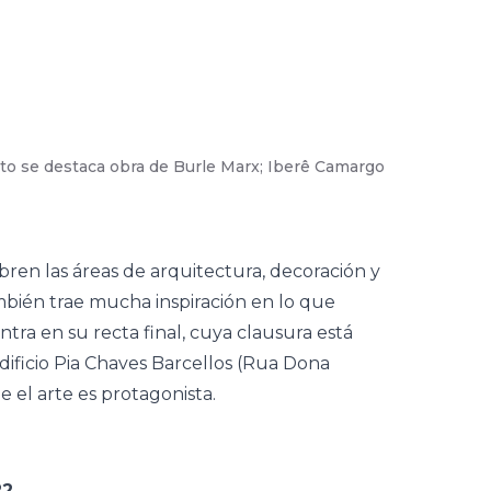
oto se destaca obra de Burle Marx; Iberê Camargo
02
/
12
-
Mil
(
Cristiano
ren las áreas de arquitectura, decoración y
bién trae mucha inspiración en lo que
ntra en su recta final, cuya clausura está
edificio Pia Chaves Barcellos (Rua Dona
 el arte es protagonista.
22